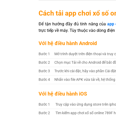
Cách tải app chơi xổ số o
Để tận hưởng đầy đủ tính năng của
app 
trực tiếp về máy. Tùy thuộc vào dòng điệ
Với hệ điều hành Android
Bước 1
Mở trình duyệt trên điện thoại và truy
Bước 2
Chọn mục Tải về cho Android để bắt đ
Bước 3
Trước khi cài đặt, hãy vào phần Cài đ
Bước 4
Nhấn vào file APK vừa tải về, hệ thống
Với hệ điều hành iOS
Bước 1
Truy cập vào ứng dụng store trên iph
Bước 2
Tìm kiếm app chơi xổ số online 789F ho