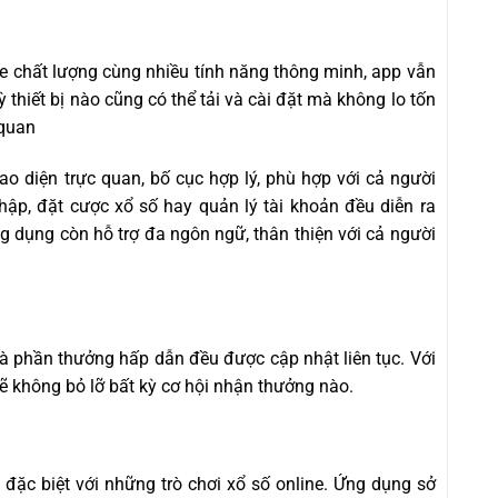
ne chất lượng cùng nhiều tính năng thông minh, app vẫn
 thiết bị nào cũng có thể tải và cài đặt mà không lo tốn
 quan
iao diện trực quan, bố cục hợp lý, phù hợp với cả người
hập, đặt cược xổ số hay quản lý tài khoản đều diễn ra
ng dụng còn hỗ trợ đa ngôn ngữ, thân thiện với cả người
và phần thưởng hấp dẫn đều được cập nhật liên tục. Với
ẽ không bỏ lỡ bất kỳ cơ hội nhận thưởng nào.
đặc biệt với những trò chơi xổ số online. Ứng dụng sở