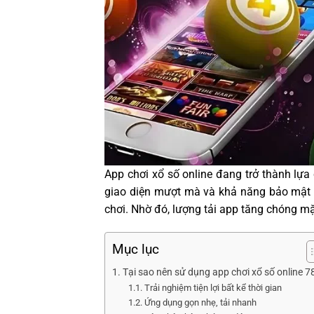
App chơi xổ số online đang trở thành lựa 
giao diện mượt mà và khả năng bảo mật 
chơi. Nhờ đó, lượng tải app tăng chóng m
Mục lục
Tại sao nên sử dụng app chơi xổ số online 
Trải nghiệm tiện lợi bất kể thời gian
Ứng dụng gọn nhẹ, tải nhanh