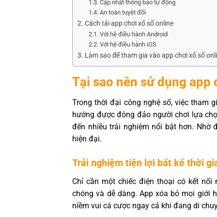
Cập nhật thông báo tự động
An toàn tuyệt đối
Cách tải app chơi xổ số online
Với hệ điều hành Android
Với hệ điều hành iOS
Làm sao để tham gia vào app chơi xổ số onl
Tại sao nên sử dụng app 
Trong thời đại công nghệ số, việc tham g
hướng được đông đảo người chơi lựa chọ
đến nhiều trải nghiệm nổi bật hơn. Nhờ 
hiện đại.
Trải nghiệm tiện lợi bất kể thời gi
Chỉ cần một chiếc điện thoại có kết nố
chóng và dễ dàng. App xóa bỏ mọi giới h
niềm vui cá cược ngay cả khi đang di chuy