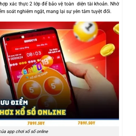
hợp xác thực 2 lớp để bảo vệ toàn diện tài khoản. Nhờ
iểm soát nghiêm ngặt, mang lại sự yên tâm tuyệt đối.
ủa app chơi xổ số online