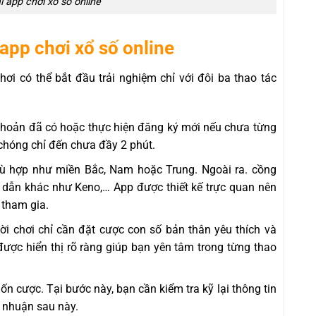
i app chơi xổ số online
app chơi xổ số online
chơi có thể bắt đầu trải nghiệm chỉ với đôi ba thao tác
 khoản đã có hoặc thực hiện đăng ký mới nếu chưa từng
chóng chỉ đến chưa đầy 2 phút.
hù hợp như miền Bắc, Nam hoặc Trung. Ngoài ra. cồng
 dẫn khác như Keno,… App được thiết kế trực quan nên
tham gia.
ời chơi chỉ cần đặt cược con số bản thân yêu thích và
được hiển thị rõ ràng giúp bạn yên tâm trong từng thao
n cược. Tại bước này, bạn cần kiểm tra kỹ lại thông tin
i nhuận sau này.