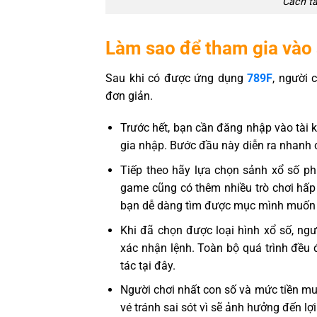
Cách tả
Làm sao để tham gia vào 
Sau khi có được ứng dụng
789F
, người 
đơn giản.
Trước hết, bạn cần đăng nhập vào tài
gia nhập. Bước đầu này diễn ra nhanh 
Tiếp theo hãy lựa chọn sảnh xổ số p
game cũng có thêm nhiều trò chơi hấp
bạn dễ dàng tìm được mục mình muốn 
Khi đã chọn được loại hình xổ số, ngư
xác nhận lệnh. Toàn bộ quá trình đều 
tác tại đây.
Người chơi nhất con số và mức tiền muố
vé tránh sai sót vì sẽ ảnh hưởng đến lợ