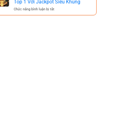
Top 1 Với Jackpot Siêu Khủng
Lớn
–
Mỗi
Chơi
Chức năng bình luận bị tắt
ở
Ngày
Dễ,
Game
Trúng
Nổ
Lớn,
Hũ
Nhận
Uy
Thưởng
Tín
Ngay
–
Điểm
Đến
Top
1
Với
Jackpot
Siêu
Khủng