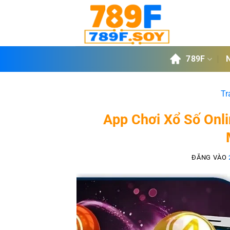
789F
Tr
App Chơi Xổ Số Onl
ĐĂNG VÀO