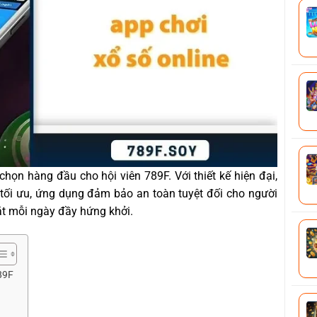
chọn hàng đầu cho hội viên 789F. Với thiết kế hiện đại,
tối ưu, ứng dụng đảm bảo an toàn tuyệt đối cho người
ặt mỗi ngày đầy hứng khởi.
789F