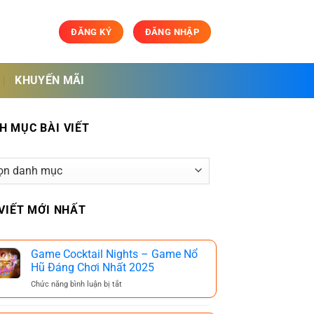
ĐĂNG KÝ
ĐĂNG NHẬP
KHUYẾN MÃI
H MỤC BÀI VIẾT
 VIẾT MỚI NHẤT
Game Cocktail Nights – Game Nổ
Hũ Đáng Chơi Nhất 2025
Chức năng bình luận bị tắt
ở
Game
Cocktail