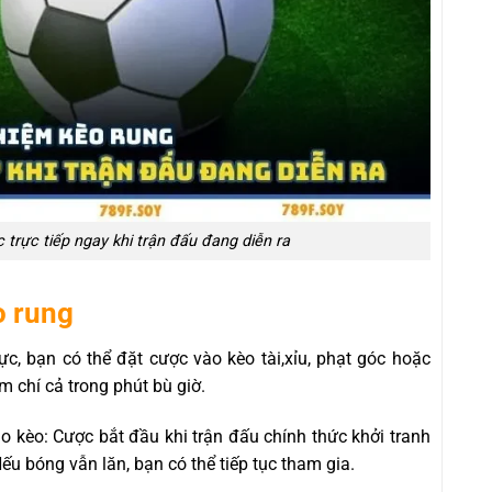
 trực tiếp ngay khi trận đấu đang diễn ra
o rung
ực, bạn có thể đặt cược vào kèo tài,xỉu, phạt góc hoặc
m chí cả trong phút bù giờ.
o kèo: Cược bắt đầu khi trận đấu chính thức khởi tranh
 Nếu bóng vẫn lăn, bạn có thể tiếp tục tham gia.