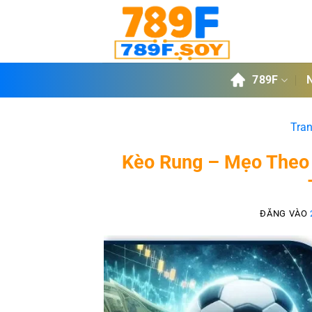
789F
Tra
Kèo Rung – Mẹo Theo 
ĐĂNG VÀO