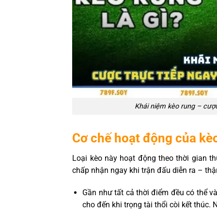
Khái niệm kèo rung – cược
Cơ chế hoạt động của kè
Loại kèo này hoạt động theo thời gian th
chấp nhận ngay khi trận đấu diễn ra – thậ
Gần như tất cả thời điểm đều có thể và
cho đến khi trọng tài thổi còi kết thúc.