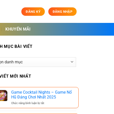
ĐĂNG KÝ
ĐĂNG NHẬP
KHUYẾN MÃI
H MỤC BÀI VIẾT
 VIẾT MỚI NHẤT
Game Cocktail Nights – Game Nổ
Hũ Đáng Chơi Nhất 2025
Chức năng bình luận bị tắt
ở
Game
Cocktail