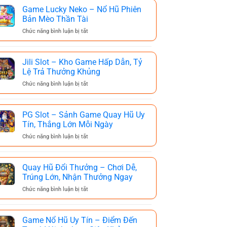
Nights
Game Lucky Neko – Nổ Hũ Phiên
–
Bản Mèo Thần Tài
Game
Nổ
Chức năng bình luận bị tắt
ở
Hũ
Game
Đáng
Lucky
Chơi
Neko
Jili Slot – Kho Game Hấp Dẫn, Tỷ
Nhất
–
Lệ Trả Thưởng Khủng
2025
Nổ
Hũ
Chức năng bình luận bị tắt
ở
Phiên
Jili
Bản
Slot
Mèo
–
PG Slot – Sảnh Game Quay Hũ Uy
Thần
Kho
Tín, Thắng Lớn Mỗi Ngày
Tài
Game
Hấp
Chức năng bình luận bị tắt
ở
Dẫn,
PG
Tỷ
Slot
Lệ
–
Quay Hũ Đổi Thưởng – Chơi Dễ,
Trả
Sảnh
Trúng Lớn, Nhận Thưởng Ngay
Thưởng
Game
Khủng
Quay
Chức năng bình luận bị tắt
ở
Hũ
Quay
Uy
Hũ
Tín,
Đổi
Game Nổ Hũ Uy Tín – Điểm Đến
Thắng
Thưởng