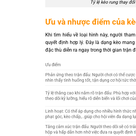
Tỷ lệ kèo rung thay đổi
Ưu và nhược điểm của kè
Khi tìm hiểu về loại hình này, người tha
quyết định hợp lý. Đây là dạng kèo mang 
đặc thù diễn ra ngay trong thời gian trận 
Ưu điểm
Phản ứng theo trận đấu: Người chơi có thể cược 
nhìn thấy tình huống tốt, tận dụng cơ hội tức thờ
Tỷ lệ thắng cao khi nắm rõ trận đấu: Phù hợp vớ
theo dõi kỹ lưỡng, hiểu rõ diễn biến và lối chơi củ
Linh hoạt: Có thể áp dụng cho nhiều hình thức nh
phạt góc, kèo chấp,..giúp cho hội viên đa dạng l
Tăng cảm xúc trận đấu: Người theo dõi sẽ có trả
hộp và hấp dẫn hơn nhờ việc đưa ra quyết định 