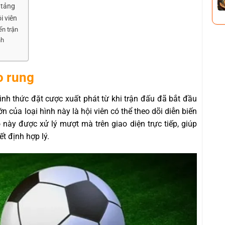
 tảng
i viên
ến trận
nh
o rung
hình thức đặt cược xuất phát từ khi trận đấu đã bắt đầu
ớn của loại hình này là hội viên có thể theo dõi diễn biến
o này được xử lý mượt mà trên giao diện trực tiếp, giúp
t định hợp lý.